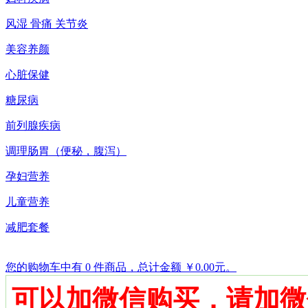
风湿 骨痛 关节炎
美容养颜
心脏保健
糖尿病
前列腺疾病
调理肠胃（便秘，腹泻）
孕妇营养
儿童营养
减肥套餐
您的购物车中有 0 件商品，总计金额 ￥0.00元。
可以加微信购买，请加微信号1