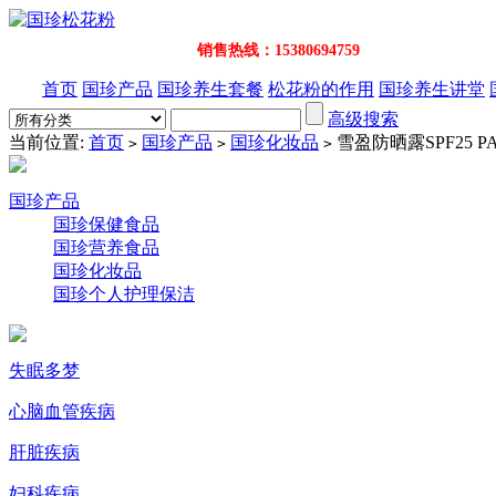
销售热线：15380694759
首页
国珍产品
国珍养生套餐
松花粉的作用
国珍养生讲堂
高级搜索
当前位置:
首页
国珍产品
国珍化妆品
雪盈防晒露SPF25 PA
>
>
>
国珍产品
国珍保健食品
国珍营养食品
国珍化妆品
国珍个人护理保洁
失眠多梦
心脑血管疾病
肝脏疾病
妇科疾病